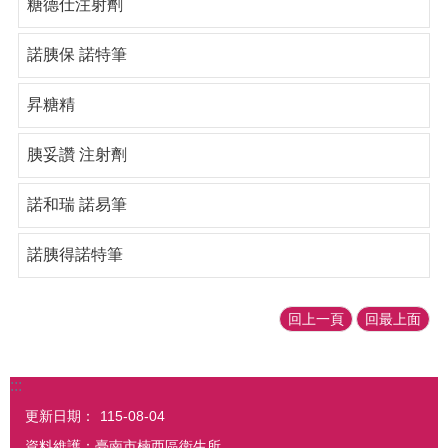
糖德仕注射劑
諾胰保 諾特筆
昇糖精
胰妥讚 注射劑
諾和瑞 諾易筆
諾胰得諾特筆
回上一頁
回最上面
:::
更新日期：
115-08-04
資料維護：臺南市楠西區衛生所