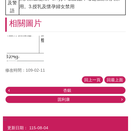
及警
用。3.授乳及懷孕婦女禁用
語
相關圖片
修改時間：109-02-11
回上一頁
回最上面
杏銀
固利康
:::
更新日期：
115-08-04