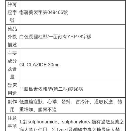
許可
證字
衛署藥製字第049466號
號
藥品
外觀
白色長圓柱型/一面刻有YSP78字樣
描述
主要
成分
GLICLAZIDE 30mg
及含
量
臨床
非胰島素依賴型(第二型)糖尿病
用途
副作
低血糖症狀、心悸、發抖、冒冷汗、過敏反應、體
用
重增加、腸胃不適
注意
1.對sulphonamide、sulphonylurea類有過敏反應之
事項
病人禁止使用。2.Type I及酮酸中毒之糖尿病人禁