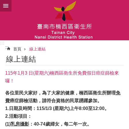
跳到主要內容區塊
:::
:::
首頁
線上連結
線上連結
115年1月3 日(星期六)楠西區衛生所免費假日癌症篩檢來
囉！
各位里民大家好，為了大家的健康，楠西區衛生所辦理
免
費
癌症篩檢活動，請符合資格的民眾踴躍參加。
1.日期及時間：115/1/3 (
星期六)上午8:00至12:00。
2.活動項目
：
(1)乳房攝影
：
40-74
歲婦女，每二年
一次。