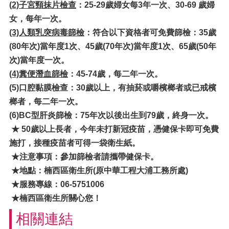
(2)子宮頸抹片檢查
：
25-29
歲婦女每3年一次
、30-69 歲婦
女，每年一次
。
(3)人類乳突病毒篩檢
：
符合以下資格者可免費篩檢：35歲
(80年次)當年度1次、45歲(70年次)當年度1次、65歲(50年
次)當年度一次。
(4)糞便潛血篩檢
：
45
-74
歲，每二年一次。
(5)口腔黏膜檢查：30歲以上，有抽菸或嚼檳榔者或已戒檳
榔者，每二年一次。
(6)BC型肝炎篩檢
：75年次以後出生到79歲，終身一次。
★ 50歲以上長者，今年未打新冠疫苗，憑健保卡即可免費
施打，
接種疫苗者可得一袋衛生紙
。
★注意事項：
參加篩檢者請攜帶健保卡
。
★地點：楠西區衛生所(原中華工程大浦工務所處)
★服務專線：06-5751006
★楠西區衛生所關心您！
相關連結