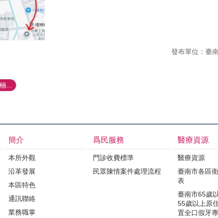
發布單位：臺
...
簡介
爲民服務
醫療資源
本所外觀
門診收費標準
醫療資源
沿革發展
民眾陳情案件處理流程
臺南市各區
表
本區特色
臺南市65歲
通訊聯絡
55歲以上原
業務職掌
置全口假牙