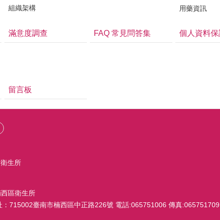
組織架構
用藥資訊
滿意度調查
FAQ 常見問答集
個人資料保
留言板
區衛生所
臺南市楠西區衛生所
15002臺南市楠西區中正路226號 電話:065751006 傳真:065751709