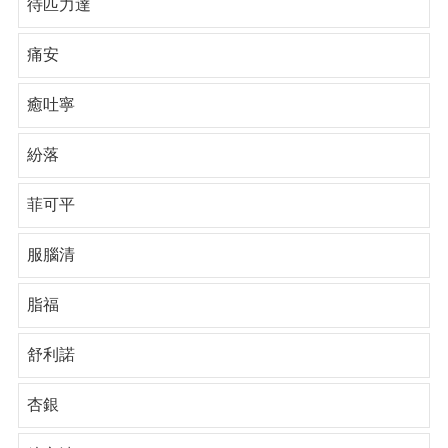
待匹力達
痛安
癒吐寧
紛落
菲可平
服腦清
脂福
舒利諾
杏銀