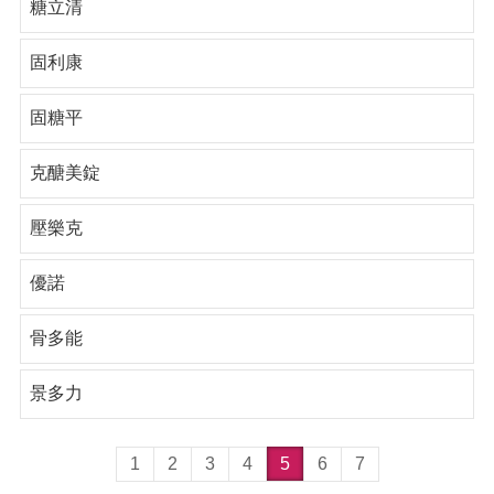
糖立清
固利康
固糖平
克醣美錠
壓樂克
優諾
骨多能
景多力
1
2
3
4
5
6
7